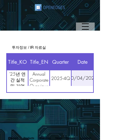
투자정보 / IR 자료실
투자정보 / IR 자료실
Title_KO
Title_EN
Quarter
Date
'25년 연
Annual
30/04/2026
2025-4Q
간 실적
Corporate
및 기업
Overview:
개요
2025
('25.4Q)
Contact
Products
Investors
News
Careers
Location