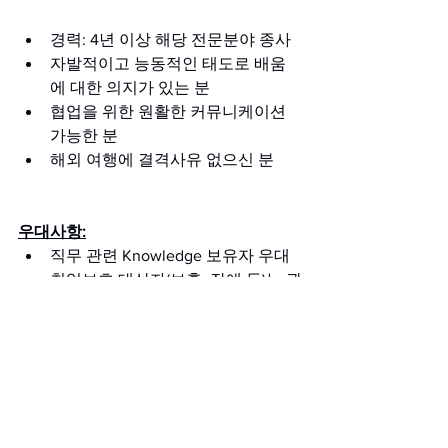
경력: 4년 이상 해당 전문분야 종사
자발적이고 능동적인 태도로 배움
에 대한 의지가 있는 분
협업을 위한 원활한 커뮤니케이션 
가능한 분
해외 여행에 결격사유 없으신 분
우대사항:
직무 관련 Knowledge 보유자 우대
취업보호 대상자(보훈, 장애 등)는 관
련 법령에 의거하여 우대
혜택 및 복지:
업무방식 : 자율 출퇴근(선택적근로
시간제), 수평적인 조직(영어 닉네임 
사용)
근무환경 : 중식비 지원, 간식 및 음