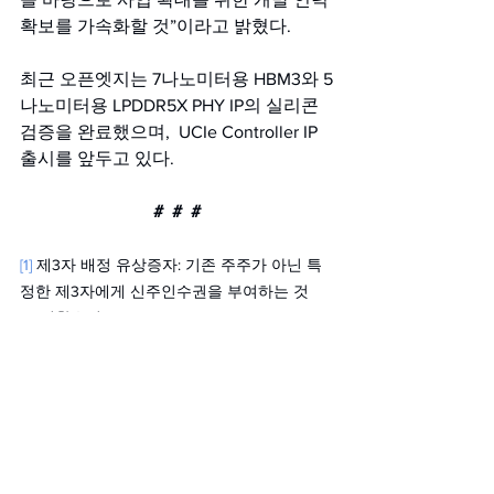
확보를 가속화할 것”이라고 밝혔다.
최근 오픈엣지는 7나노미터용 HBM3와 5
나노미터용 LPDDR5X PHY IP의 실리콘 
검증을 완료했으며,  UCIe Controller IP 
출시를 앞두고 있다.
#  #  #
[1]
 제3자 배정 유상증자: 기존 주주가 아닌 특
정한 제3자에게 신주인수권을 부여하는 것
[2]
 전환우선주 (CPS): Convertible Preference 
Shares의 약자로, 상환권이 없고 보통주로 전
환할 수 있는 전환권을 가진 우선주 
[3]
 ASIC (Application Specific Integrated 
Circuit): 일반적인 집적회로와 달리 특정한 용
도에 맞도록 주문에 따라 제작된 주문형 반도
체