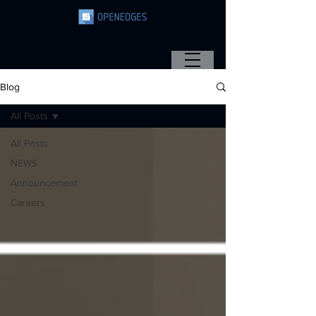
Blog
All Posts
All Posts
NEWS
Announcement
Careers