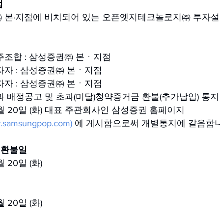
법
 본·지점에 비치되어 있는 오픈엣지테크놀로지㈜ 투자설
주조합 : 삼성증권㈜ 본ㆍ지점
자 : 삼성증권㈜ 본ㆍ지점 
자자 : 삼성증권㈜ 본ㆍ지점
과 배정공고 및 초과(미달)청약증거금 환불(추가납입) 통지
9월 20일 (화) 대표 주관회사인 삼성증권 홈페이지 
ww.samsungpop.com)
 에 게시함으로써 개별통지에 갈음합니
 환불일
 20일 (화)
 20일 (화)