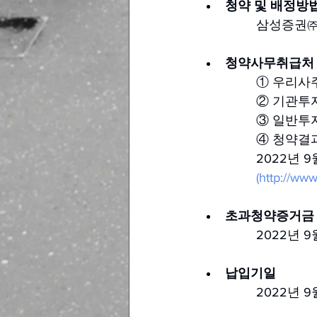
청약 및 배정방
삼성증권㈜
청약사무취급처
① 우리사
② 기관투자
③ 일반투
④ 청약결
2022년 
(http://w
초과청약증거금
2022년 9월
납입기일
2022년 9월