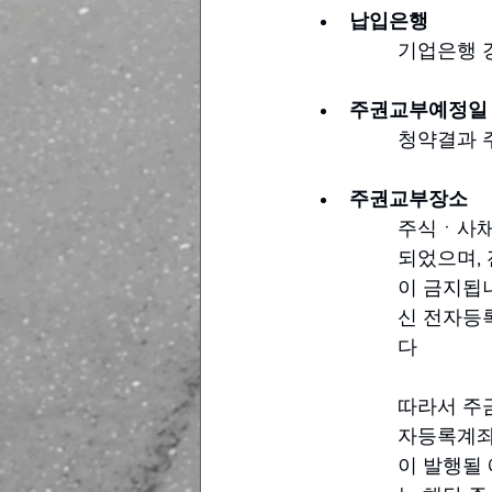
납입은행
기업은행 
주권교부예정일
청약결과 
주권교부장소
주식ㆍ사채 
되었으며,
이 금지됩
신 전자등
다
따라서 주
자등록계좌
이 발행될