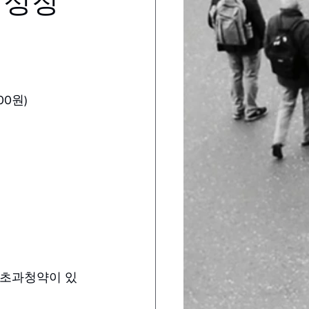
 상장
00원)
 초과청약이 있