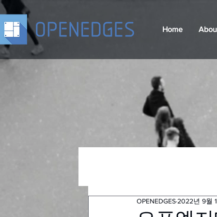
Home
Abou
OPENEDGES
2022년 9월 