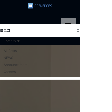
블로그
Careers
All Posts
NEWS
Announcement
Careers