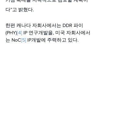
다”고 밝혔다.
한편 캐나다 자회사에서는 DDR 파이
(PHY)
[4]
 IP 연구개발을, 미국 자회사에서
는 NoC
[5]
 IP개발에 주력하고 있다.
###
[1]
 팹리스(Fabless): 반도체를 직접 생산하지 않
고 설계 및 기술 개발만 하는 기업
[2]
 디자인하우스(DSP; Design Solution 
Partner): 반도체 설계 도면을 파운드리 생산
용 도면으로 바꾸는 등 설계 최적화 역할을 담
당하는 업체
[3]
 DDR 메모리 컨트롤러 (Memory 